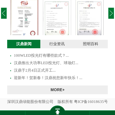
投光灯实用新型
澳大利亚SAA证
投光灯外观设计
路灯
汉鼎新闻
行业资讯
照明百科
专利证书
书
专利证书
100WLED投光灯有哪些款式？...
​汉鼎推出大功率LED投光灯、球场灯...
汉鼎于2月4日正式开工...
迎新年！贺新春！汉鼎祝您新年快乐！...
MORE+
深圳汉鼎绿能股份有限公司 版权所有
粤ICP备16018635号