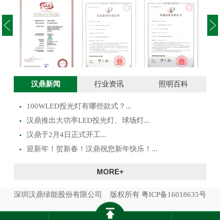
投光灯实用新型
澳大利亚SAA证
投光灯外观设计
路灯
汉鼎新闻
行业资讯
照明百科
专利证书
书
专利证书
100WLED投光灯有哪些款式？...
​汉鼎推出大功率LED投光灯、球场灯...
汉鼎于2月4日正式开工...
迎新年！贺新春！汉鼎祝您新年快乐！...
MORE+
深圳汉鼎绿能股份有限公司 版权所有
粤ICP备16018635号